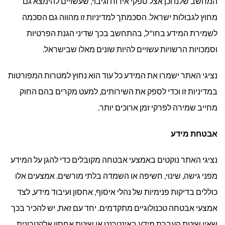
המחשב שלנו וכן אצל ספקי אירוח וגיבוי, שעשויים להימצא גם
מחוץ לגבולות ישראל. הסכמתך למדיניות זו מהווה גם הסכמה
לשמירת המידע בחו"ל, בהתחשב בכך שדיני הגנת הפרטיות
וסמכויות הרשויות עשויים להיות שונים מאלו שבישראל.
נציגי האתר ישמרו את המידע כל עוד הוא נחוץ למטרות המפורטות
במדיניות זו וכדי לספק את השירותים, למעט מקרים בהם החוק
מחייב שמירה לפרקי זמן ארוכים יותר.
אבטחת מידע
נציגי האתר נוקטים באמצעי אבטחה מקובלים כדי להגן על המידע
מפני גישה, שינוי, חשיפה או השמדה בלתי מורשים. אמצעים אלו
כוללים בדיקות פנימיות של נהלי איסוף, אחסון ועיבוד מידע, לצד
אמצעי אבטחה טכנולוגיים מתקדמים. יחד עם זאת, יש להכיר בכך
שאין שיטת העברת מידע באינטרנט או שיטת אחסון אלקטרונית