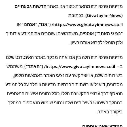
מדיניות פרטיות זו מתארת כיצד אנו באתר
חדשות גבעתיים
(Givatayim News)
, בכתובת
https://www.givatayimnews.co.il/
("
אנו
", "
אנחנו
" או
"
נציגי האתר
") אוספים, משתמשים ושומרים את המידע אודותיך
ולכן מומלץ לקרוא אותה בעיון.
מדיניות פרטיות זו חלה בין אם אתה מבקר באתר האינטרנט שלנו
ב –
https://www.givatayimnews.co.il/
("
האתר
"), משתמש
בשירותים שלנו, או יוצר קשר עם נציגי האתר באמצעות טלפון,
מסרונים, דוא"ל או רשתות חברתיות. מדיניות זו חלה על כל המידע
הנאסף דרך ערוצי התקשורת הללו, כולל נתונים אישיים הנאספים
במהלך השימוש בשירותים שלנו ונתוני שימוש הנאספים במהלך
ביקורך באתר.
המידע שאנו אוספים