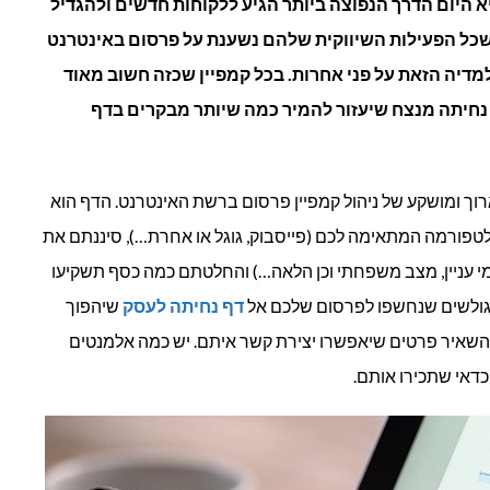
א היום הדרך הנפוצה ביותר הגיע ללקוחות חדשים ולהגדיל
שכל הפעילות השיווקית שלהם נשענת על פרסום באינטרנט
נחיתה
מדיה הזאת על פני אחרות. בכל קמפיין שכזה חשוב מאוד
מנצח?
נחיתה מנצח שיעזור להמיר כמה שיותר מבקרים בדף
וך ומושקע של ניהול קמפיין פרסום ברשת האינטרנט. הדף הוא
ורמה המתאימה לכם (פייסבוק, גוגל או אחרת…), סיננתם את
מי עניין, מצב משפחתי וכן הלאה…) והחלטתם כמה כסף תשקיעו
הגולשים שנחשפו לפרסום שלכם אל
דף נחיתה לעסק
שיהפוך
השאיר פרטים שיאפשרו יצירת קשר איתם. יש כמה אלמנטים
דאי שתכירו אותם.