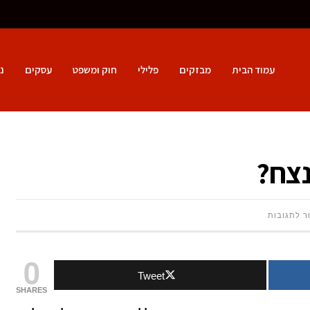
עמוד הבית
מבזקים
פלילי
חוק ומשפט
עסקים
נ
נצח?
על
ר לתגובות
איך
0
Tweet
לבנות
SHARES
דף