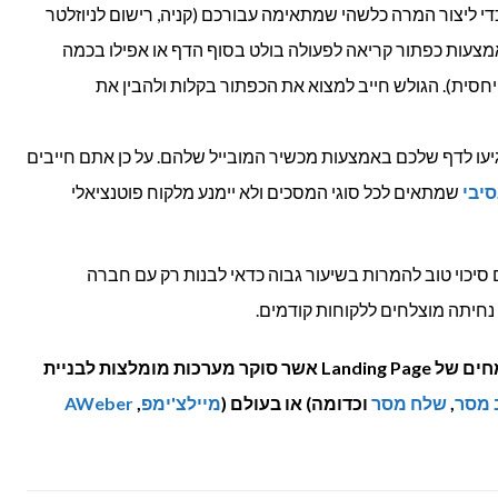
די ליצור המרה כלשהי שמתאימה עבורכם (קניה, רישום לניוזלטר
אמצעות כפתור קריאה לפעולה בולט בסוף הדף או אפילו בכמה
יחסית). הגולש חייב למצוא את הכפתור בקלות ולהבין את
גיעו לדף שלכם באמצעות מכשיר המובייל שלהם. על כן אתם חייבים
סיבי
שמתאים לכל סוגי המסכים ולא יימנע מלקוח פוטנציאלי
 סיכוי טוב להמרות בשיעור גבוה כדאי לבנות רק עם חברה
 נחיתה מוצלחים ללקוחות קודמים.
המאמר נכתב בשיתוף עם צוות המומחים של Landing Page אשר סוקר מערכות מומלצות לבניית
 מסר
,
שלח מסר
וכדומה) או בעולם (
מיילצ'ימפ
,
AWeber