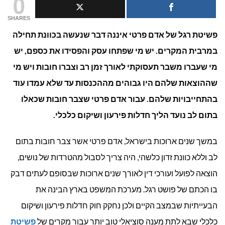
0
אדם
SHARES
פשיטת רגל של אדם פרטי איננה דבר שנעשה בכוונת תחילה
פרטי:
במרבית המקרים. יש מי שפתחו עסק והפסידו את כספם, יש
איך
מי שעברו משבר תעסוקתי לאורך זמן רב וצברו חובות ויש מי
מתבצע
שההוצאות שלהם היו גבוהים מההכנסות עד שלא עמדו עוד
בהתחייבויות שלהם. עבור אדם פרטי שצבר חובות שכאלו
ההליך
בתום לב נועד הליך חדלות פירעון ושיקום כלכלי.
המשפט
במשך שנים ארוכות בישראל, אדם פרטי אשר צבר חובות בתום
לב וללא כוונת זדון כלשהי, היה צריך לסבול מהטרדות של נושים,
הוצאה לפועל ועורכי דין לאורך שנים ארוכות שבסופם לעתים דבק
בו הכתם של פושט רגל. מערכת המשפט בארץ הבינה את
הבעייתיות שבמצב הקיים ולכן נחקק חוק חדלות פירעון ושיקום
כלכלי שבא לתת מענה סוציאלי טוב יותר עבור מקרים של
פשיטת