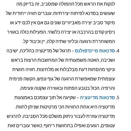
לנקות את הראש מכל ההמולה שמסביב. זה בדיוק מה
שעושים בסדנא לפיתוח יצירתיות. עוברים חוויה ייחודית של
מיקוד סביב יצירה מאביזרים שונים גם אם אין לכם ידע או
ניסיון קודם בהרכבה או יצירה כלשהי. הפעילות כולה באוויר
המשוחררת ורגועה ובליווי שתיה קלה, יין וכיבוד קל.
סדנאות מיינדפולנס
– תרגול של מדיטציה בהליכה, ישיבה
ושכיבה, האטה משמעותית של המחשבות הרצות בראש
וניקוי מהסחות דעת מבלבלות או מלחיצות. חוויה חושית
עוצמתית שמאפשרת הרגעה של גוף ונפש, הקשה פנימית
והרפיה. הכול בטבע הפתוח ובאווירה שקטה ונעימה.
סדנאות מדיטציה
– שקיעה אל תוך עצמכם באמצעות
מדיטציה היא אחת החוויות הכי מרטיטות שניתן לחוות.
מדיטציה עוזרת לעבור ניתוק מושלם מכל הסביבה, להרגיש
עטופים, רגועים ואפילו בתחושת ריחוף. כאשר עוברים זאת