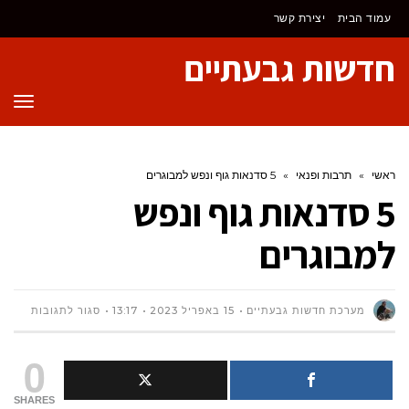
לתוכן
עמוד הבית
יצירת קשר
חדשות גבעתיים
תפר
ראשי
»
תרבות ופנאי
»
5 סדנאות גוף ונפש למבוגרים
5 סדנאות גוף ונפש
למבוגרים
על
מערכת חדשות גבעתיים
15 באפריל 2023
13:17
סגור לתגובות
5
0
סדנאות
SHARES