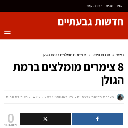
לתוכן
עמוד הבית
יצירת קשר
חדשות גבעתיים
תפר
ראשי
»
תרבות ופנאי
»
8 צימרים מומלצים ברמת הגולן
8 צימרים מומלצים ברמת
הגולן
על
מערכת חדשות גבעתיים
27 באוגוסט 2023
14:02
סגור לתגובות
8
0
צימר
SHARES