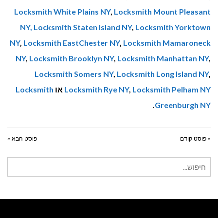
Locksmith White Plains NY
,
Locksmith Mount Pleasant
NY,
Locksmith Staten Island NY
,
Locksmith Yorktown
NY
,
Locksmith EastChester NY
,
Locksmith Mamaroneck
NY
,
Locksmith Brooklyn NY
,
Locksmith Manhattan NY
,
Locksmith Somers NY
,
Locksmith Long Island NY
,
Locksmith Pelham NY
,
Locksmith Rye NY
או
Locksmith
.
Greenburgh NY
« פוסט קודם
פוסט הבא »
חיפוש
עבור: