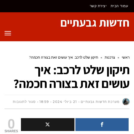
לתוכן
עמוד הבית
יצירת קשר
חדשות גבעתיים
תפר
ראשי
»
צרכנות
»
תיקון שלט לרכב: איך עושים זאת בצורה חכמה?
תיקון שלט לרכב: איך
עושים זאת בצורה חכמה?
על
מערכת חדשות גבעתיים
21 ביולי 2024
18:59
סגור לתגובות
תיקון
0
שלט
SHARES