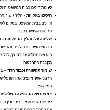
לעומת דיונים בבית המשפט, העלו
חיסכון בעלויות –
הליך גישור גיר
ודיונים בבית המשפט. במקום לשלם
פגישות הגישור בלבד.
שליטה על תהליך ההחלטות –
במ
הרכוש, משמורת הילדים, זמני שהו
הוא אינו מחליט עבורם. כך, לכל
מקבלת ההחלטות.
שימור תקשורת וכבוד הדדי –
בנ
הרבני אשר מעצים את הקונפליקט בי
המקצועי.
צמצום של ההשפעה השלילית ע
לענייני משפחה או בבית הדין הרבנ
את התהליך ברוח טובה, דבר אשר 