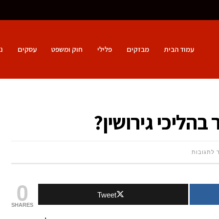
עמוד הבית
מבזקים
פלילי
חוק ומשפט
עסקים
נ
בהליכי גירושין?
על
 לתגובות
מהם
0
Tweet
היתרונות
SHARES
של