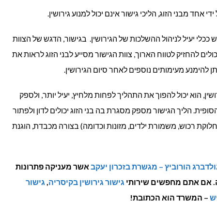
חד מבני הזוג, הליכי גישור אינם יכול למנוע גירושין.
מש ככלי יעיל לניהול ההשלכות של הגירושין. בגישור, הדגש של הצוות
לים להחזיק לטווח הארוך, צוות הגישור מסייע לבני הזוג לראות את
ן להימנע מעימותים נוספים לאחר סיום הגירושין.
רושין, הוא יכול להפוך את התהליך לפחות מלחיץ, יעיל יותר, ולספק
סופית. הליך הגישור מספק מסגרת בה בני הזוג יכולים לדון ולפתור
חלוקת רכוש, משמורת ילדים, מזונות וכדומה) בצורה מכבדת, הוגנת
גולדברג הורוביץ – מגשרת בזכרון יעקב
אשר מעניקה פתרונות
. אם אתם מחפשים שירותי
גישור גירושין בקיסריה
,
גישור
יש
– המשרד הוא הכתובת!