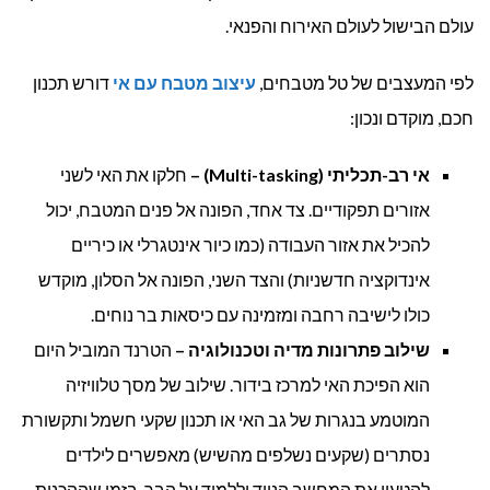
עולם הבישול לעולם האירוח והפנאי.
לפי המעצבים של טל מטבחים,
עיצוב מטבח עם אי
דורש תכנון
חכם, מוקדם ונכון:
אי רב-תכליתי (
Multi-tasking
) –
חלקו את האי לשני
אזורים תפקודיים. צד אחד, הפונה אל פנים המטבח, יכול
להכיל את אזור העבודה (כמו כיור אינטגרלי או כיריים
אינדוקציה חדשניות) והצד השני, הפונה אל הסלון, מוקדש
כולו לישיבה רחבה ומזמינה עם כיסאות בר נוחים.
שילוב פתרונות מדיה וטכנולוגיה –
הטרנד המוביל היום
הוא הפיכת האי למרכז בידור. שילוב של מסך טלוויזיה
המוטמע בנגרות של גב האי או תכנון שקעי חשמל ותקשורת
נסתרים (שקעים נשלפים מהשיש) מאפשרים לילדים
להטעין את המחשב הנייד וללמוד על הבר, בזמן שההכנות