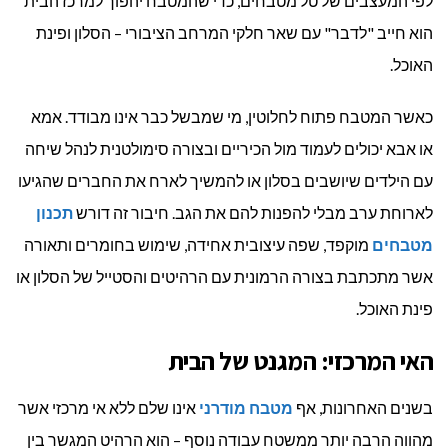
לפי המעצבים של טל מטבחים, כדי שהמטבח יהפוך למרכז הבית
הוא חייב "לדבר" עם שאר חלקי המרחב הציבורי – הסלון ופינת
האוכל.
כאשר המטבח פתוח לחלוטין, מי שמבשל כבר אינו מבודד. אמא
או אבא יכולים לעמוד מול הכיריים ובצורה סימולטנית לנהל שיחה
עם הילדים שיושבים בסלון או להמשיך לארח את החברים שהגיעו
לארוחת ערב מבלי להפנות להם את הגב. חיבור זה דורש
תכנון
מטבחים
מוקפד, שפה עיצובית אחידה, שימוש בחומרים ותאורה
אשר מתכתבת בצורה הרמונית עם הרהיטים והסטייל של הסלון או
פינת האוכל.
האי המרכזי: המגנט של הבית
בשנים האחרונות, אף
מטבח מודרני
אינו שלם ללא אי מרכזי אשר
מהווה הרבה יותר ממשטח עבודה נוסף – הוא הרהיט המגשר בין