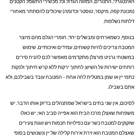
האינטגרלי, התנורים, המזווה הגדול וכל מכשירי החשמל הקטנים
(מכונת קפה, מיקסר, טוסטר וכדומה) שיכולים להסתתר מאחורי
דלתות נשלפות.
בנוסף, כשמארחים ומבשלים יחד, חומרי הגלם מהם מיוצר
המטבח צריכים להיות קשוחים, עמידים ואיכותיים. שימוש
במשטחי גרניט פורצלן מתקדמים מאפשר לכם להניח סירים
רותחים ישירות על השיש, לחתוך ירקות ללא קרש חיתוך ולנקות
כתמי יין או שמן במטלית לחה אחת – המטבח עובד בשבילכם, ולא
אתם בשבילו.
לסיכום, אין שני בתים בישראל שמתנהלים בדיוק אותו הדבר. יש
משפחות שאצלן מרכז הבית הוא אפייה סביב האי, יש כאלו
שזקוקים למטבח כשר עם כפילויות חכמות ויש זוגות צעירים
שאצלם המטבח הוא זירת אירוח קלילה של יין ונשנושים בסופי