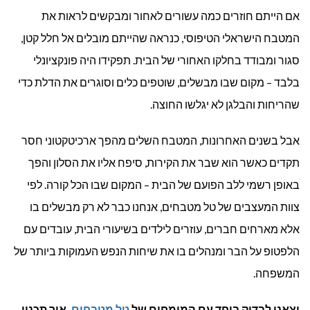
אם הייתם חוזרים כמה עשורים לאחור ומבקשים לראות את
איך
המטבח הישראלי הטיפוסי, כנראה שהייתם מובלים אל חלל קטן,
להפוך
סגור ומבודד בחלקו האחורי של הבית. תפקידו היה פונקציונלי
את
בלבד – מקום שבו מבשלים, שוטפים כלים וסוגרים את הדלת כדי
שהריחות והבלגן לא יגלשו החוצה.
המטבח
למרכז
אבל בשנים האחרונות, המטבח השלים מהפך ארכיטקטוני חסר
תקדים כאשר הוא שבר את הקירות, סיפח אליו את הסלון והפך
הבית?
באופן רשמי ללב הפועם של הבית – המקום שבו הכל קורה. לפי
צוות המעצבים של טל מטבחים, אנחנו כבר לא רק מבשלים בו
אלא מארחים חברים, עוזרים לילדים בשיעורי הבית, עובדים עם
הלפטופ על הבר ומנהלים בו את שיחות הנפש העמוקות ביותר של
המשפחה.
יצאנו לבדוק ביחד עם המומחים של
טל מטבחים
, איך תכנון