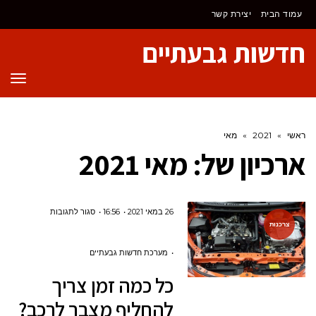
לתוכן
עמוד הבית
יצירת קשר
חדשות גבעתיים
תפר
ראשי
»
2021
»
מאי
ארכיון של:
מאי 2021
על
26 במאי 2021
16:56
סגור לתגובות
צרכנות
כל
כמה
מערכת חדשות גבעתיים
זמן
כל כמה זמן צריך
צריך
להחליף מצבר לרכב?
להחליף