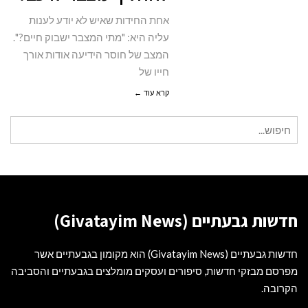
מצבר
אחת החידות שאיש לא יודע לענות
לרכב?
עליה היא: "מתי המצבר ישבוק חיים?".
המצב של חוסר הידיעה אודות אורך
חייו של
קרא עוד ←
חיפוש
עבור:
חדשות גבעתיים (Givatayim News)
חדשות גבעתיים (Givatayim News) הוא מקומון בגבעתיים אשר
מפרסם מבזקי חדשות, סיפורים ועסקים מומלצים בגבעתיים והסביבה
הקרובה.