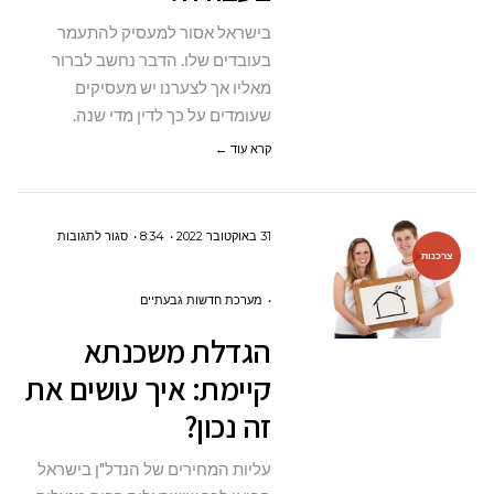
בישראל אסור למעסיק להתעמר
בעובדים שלו. הדבר נחשב לברור
מאליו אך לצערנו יש מעסיקים
שעומדים על כך לדין מדי שנה.
קרא עוד ←
על
31 באוקטובר 2022
8:34
סגור לתגובות
צרכנות
הגדלת
משכנתא
מערכת חדשות גבעתיים
קיימת:
הגדלת משכנתא
איך
קיימת: איך עושים את
עושים
זה נכון?
את
זה
עליות המחירים של הנדל"ן בישראל
נכון?