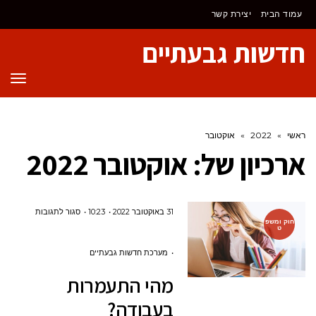
לתוכן
עמוד הבית
יצירת קשר
חדשות גבעתיים
תפר
ראשי
»
2022
»
אוקטובר
ארכיון של:
אוקטובר 2022
על
31 באוקטובר 2022
10:23
סגור לתגובות
חוק ומשפ
ט
מהי
התעמרות
מערכת חדשות גבעתיים
בעבודה?
מהי התעמרות
בעבודה?