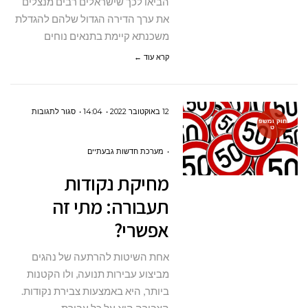
הביאו לכך שישראלים רבים מנצלים
את ערך הדירה הגדול שלהם להגדלת
משכנתא קיימת בתנאים נוחים
קרא עוד ←
על
12 באוקטובר 2022
14:04
סגור לתגובות
חוק ומשפ
ט
מחיקת
נקודות
מערכת חדשות גבעתיים
תעבורה:
מחיקת נקודות
מתי
תעבורה: מתי זה
זה
אפשרי?
אפשרי?
אחת השיטות להרתעה של נהגים
מביצוע עבירות תנועה, ולו הקטנות
ביותר, היא באמצעות צבירת נקודות.